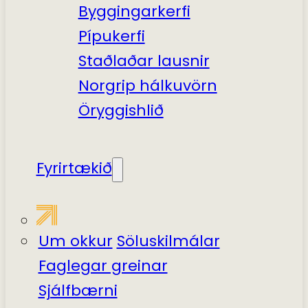
Byggingarkerfi
Pípukerfi
Staðlaðar lausnir
Norgrip hálkuvörn
Öryggishlið
Fyrirtækið
Um okkur
Söluskilmálar
Faglegar greinar
Sjálfbærni