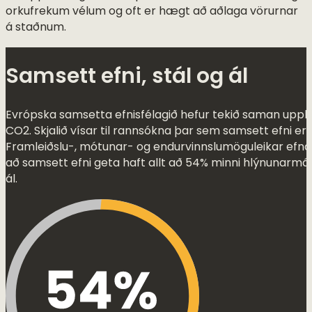
orkufrekum vélum og oft er hægt að aðlaga vörurnar
á staðnum.
Samsett efni, stál og ál
Evrópska samsetta efnisfélagið hefur tekið saman uppl
CO2. Skjalið vísar til rannsókna þar sem samsett efni eru
Framleiðslu-, mótunar- og endurvinnslumöguleikar efna
að samsett efni geta haft allt að 54% minni hlýnunarmá
ál.