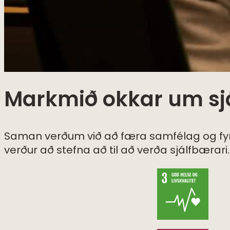
Markmið okkar um sj
Saman verðum við að færa samfélag og fyrir
verður að stefna að til að verða sjálfbæra