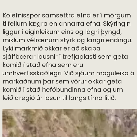
Kolefnisspor samsettra efna er í mörgum
tilfellum lægra en annarra efna. Skýringin
liggur í eiginleikum eins og lágri þyngd,
miklum vélrænum styrk og langri endingu.
Lykilmarkmið okkar er að skapa
sjálfbærar lausnir í trefjaplasti sem geta
komið í stað efna sem eru
umhverfisskaðlegri. Við sjáum möguleika á
markaðnum þar sem vörur okkar geta
komið í stað hefðbundinna efna og um
leið dregið úr losun til langs tíma litið.