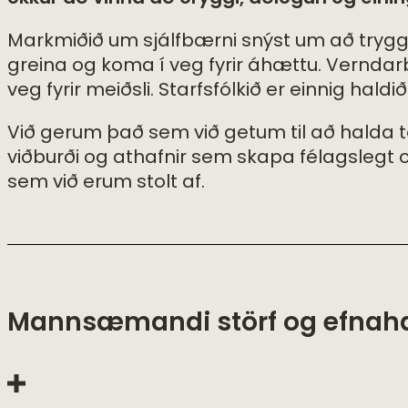
Markmiðið um sjálfbærni snýst um að tryggja 
greina og koma í veg fyrir áhættu. Verndar
veg fyrir meiðsli. Starfsfólkið er einnig ha
Við gerum það sem við getum til að halda te
viðburði og athafnir sem skapa félagslegt o
sem við erum stolt af.
Mannsæmandi störf og efnah