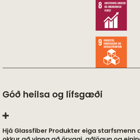
Góð heilsa og lífsgæði
Hjá Glassfiber Produkter eiga starfsmenn að 
okkur að vinna að öryggi, aðlögun og einin