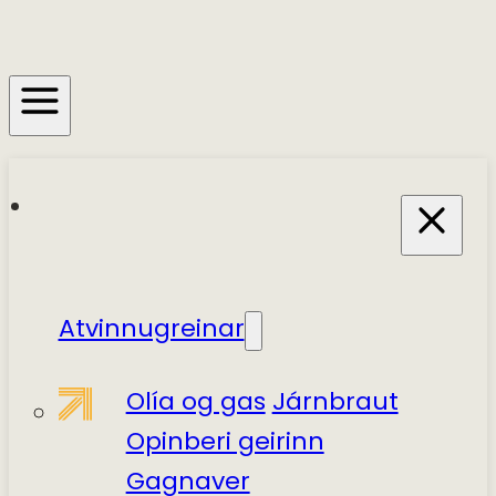
Atvinnugreinar
Olía og gas
Járnbraut
Opinberi geirinn
Gagnaver