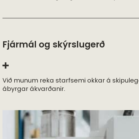
Fjármál og skýrslugerð
Við munum reka starfsemi okkar á skipulega
ábyrgar ákvarðanir.