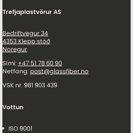
Trefjaplastvörur AS
Bedriftvegur 34
4353 Klepp stöð
Noregur
Sími:
+47 51 78 60 90
Netfang:
post@glassfiber.no
VSK nr. 981 903 439
Vottun
ISO 9001