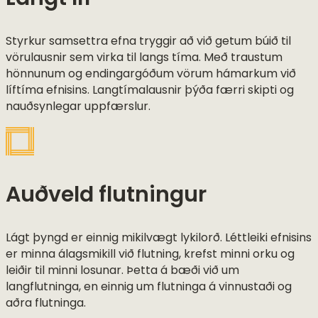
Styrkur samsettra efna tryggir að við getum búið til
vörulausnir sem virka til langs tíma. Með traustum
hönnunum og endingargóðum vörum hámarkum við
líftíma efnisins. Langtímalausnir þýða færri skipti og
nauðsynlegar uppfærslur.
Auðveld flutningur
Lágt þyngd er einnig mikilvægt lykilorð. Léttleiki efnisins
er minna álagsmikill við flutning, krefst minni orku og
leiðir til minni losunar. Þetta á bæði við um
langflutninga, en einnig um flutninga á vinnustaði og
aðra flutninga.