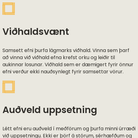
Viðhaldsvænt
Samsett efni þurfa lágmarks viðhald. Vinna sem þarf
að vinna við viðhald efna krefst orku og leiðir til
aukinnar losunar. Viðhald sem er dæmigert fyrir önnur
efni verður ekki nauðsynlegt fyrir samsettar vörur.
Auðveld uppsetning
Létt efni eru auðveld í meðförum og þurfa minni úrræði
við uppsetningu. Ekki er þörf á stórum, sérhæfðum og