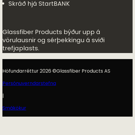
Skráð hjá StartBANK
Glassfiber Products býður upp á
vörulausnir og sérþekkingu á sviði
trefjaplasts.
Höfundarréttur 2026 ©Glassfiber Products AS
Persónuverndarstefna
|
Smákökur