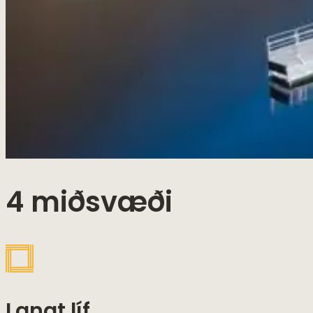
4 miðsvæði
Langt líf