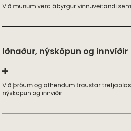
Við munum vera ábyrgur vinnuveitandi sem
Iðnaður, nýsköpun og innviðir
Við þróum og afhendum traustar trefjaplastv
nýsköpun og innviðir