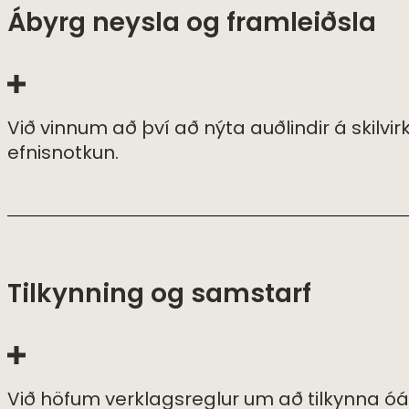
Ábyrg neysla og framleiðsla
Við vinnum að því að nýta auðlindir á skilv
efnisnotkun.
Tilkynning og samstarf
Við höfum verklagsreglur um að tilkynna óá