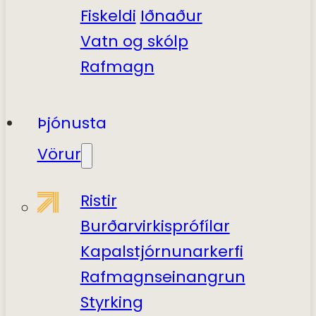
Fiskeldi
Iðnaður
Vatn og skólp
Rafmagn
Þjónusta
Vörur
Ristir
Burðarvirkisprófílar
Kapalstjórnunarkerfi
Rafmagnseinangrun
Styrking