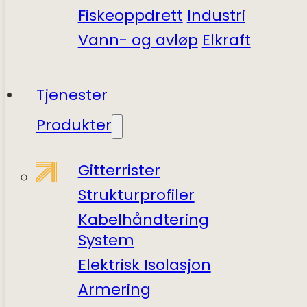
Fiskeoppdrett
Industri
Vann- og avløp
Elkraft
Tjenester
Produkter
Gitterrister
Struktur­profiler
Kabel­håndtering
System
Elektrisk Isolasjon
Armering