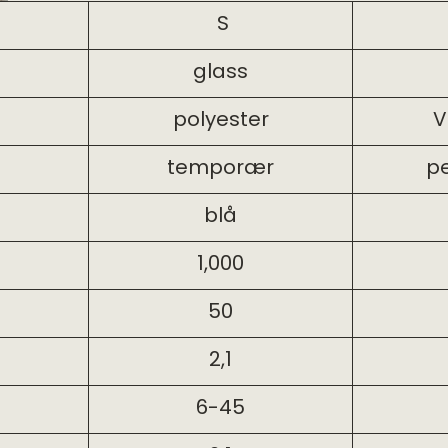
S
glass
polyester
V
temporær
p
blå
1,000
50
2,1
6-45