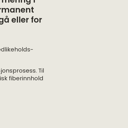
rmering i
ermanent
gå eller for
edlikeholds-
jonsprosess. Til
isk fiberinnhold