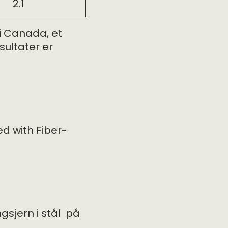
2.1
i Canada, et
sultater er
ed with Fiber-
gsjern i stål på