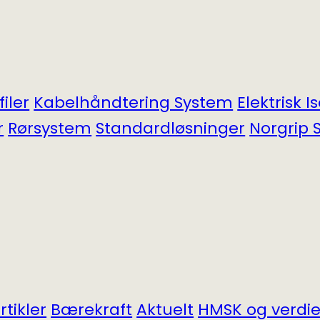
filer
Kabel­håndtering System
Elektrisk I
r
Rørsystem
Standardløsninger
Norgrip S
tikler
Bærekraft
Aktuelt
HMSK og verdie