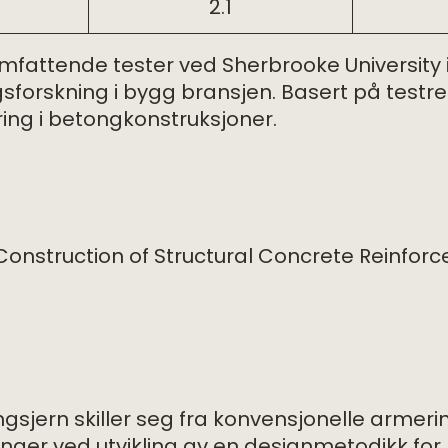
2.1
fattende tester ved Sherbrooke University 
forskning i bygg bransjen. Basert på testre
ing i betongkonstruksjoner.
Construction of Structural Concrete Reinforc
jern skiller seg fra konvensjonelle armerin