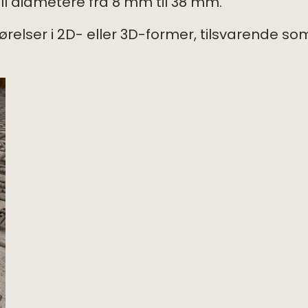
ll diametere fra 8 mm til 38 mm.
førelser i 2D- eller 3D-former, tilsvarende so