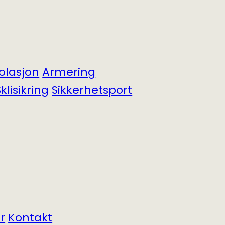
solasjon
Armering
klisikring
Sikkerhets­port
r
Kontakt