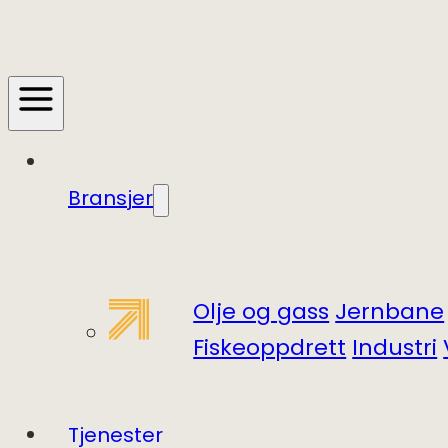
Bransjer
Olje og gass
Jernbane
Fiskeoppdrett
Industri
Tjenester