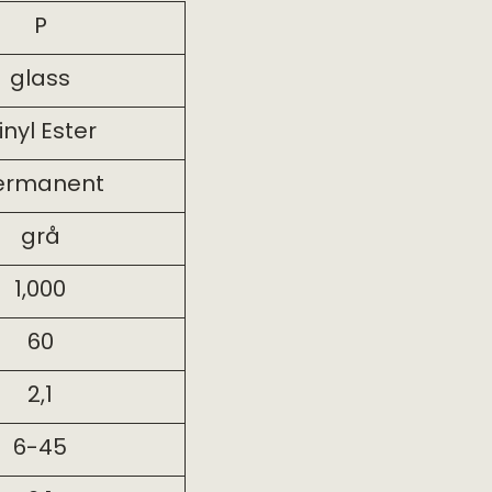
P
glass
inyl Ester
ermanent
grå
1,000
60
2,1
6-45