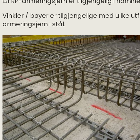
GFRP-armeringsjern er tilgjengelig i nomine
Vinkler / bøyer er tilgjengelige med ulike ut
armeringsjern i stål.