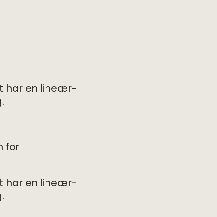
t har en lineær-
.
m for
t har en lineær-
.