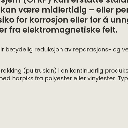
sjern (GFRP) kan erstatte ståla
kan være midlertidig – eller p
siko for korrosjon eller for å unn
 fra elektromagnetiske felt.
gir betydelig reduksjon av reparasjons- og v
king (pultrusion) i en kontinuerlig produks
d harpiks fra polyester eller vinylester. Typ