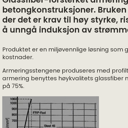
Glassfiber-forsterket armering
betongkonstruksjoner. Bruken 
der det er krav til høy styrke, ri
å unngå induksjon av strømmer
Produktet er en miljøvennlige løsning som 
kostnader.
Armeringsstengene produseres med profiltrek
armering benyttes høykvalitets glassfiber me
på 75%.