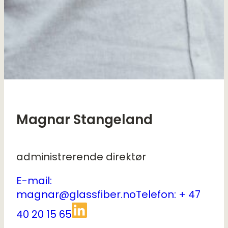
Magnar Stangeland
administrerende direktør
E-mail:
magnar@glassfiber.no
Telefon: + 47
40 20 15 65