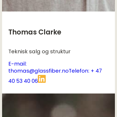
Thomas Clarke
Teknisk salg og struktur
E-mail:
thomas@glassfiber.no
Telefon: + 47
40 53 40 06