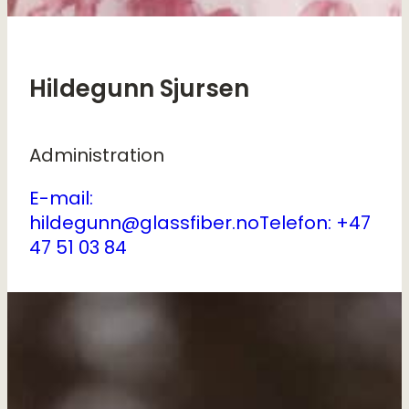
Hildegunn Sjursen
Administration
E-mail:
hildegunn@glassfiber.no
Telefon: +47
47 51 03 84