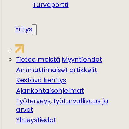
Turvaportti
Yritys
Tietoa meistä
Myyntiehdot
Ammattimaiset artikkelit
Kestävä kehitys
Ajankohtaisohjelmat
Työterveys, työturvallisuus ja
arvot
Yhteystiedot