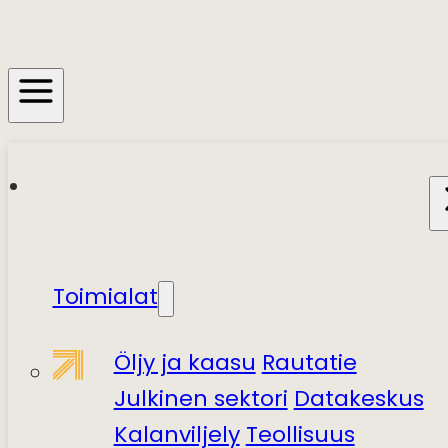
Toimialat
Öljy ja kaasu
Rautatie
Julkinen sektori
Datakeskus
Kalanviljely
Teollisuus