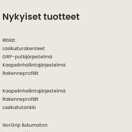
Nykyiset tuotteet
Ritilät
Lasikuiturakenteet
GRP-putkijärjestelmä
Kaapelinhallintajärjestelmä
Rakenneprofiilit
Kaapelinhallintajärjestelmä
Rakenneprofiilit
Lasikuitutankki
NorGrip liukumaton