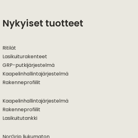
Nykyiset tuotteet
Ritilät
Lasikuiturakenteet
GRP-putkijärjestelmä
Kaapelinhallintajärjestelmä
Rakenneprofiilit
Kaapelinhallintajärjestelmä
Rakenneprofiilit
Lasikuitutankki
NorGrip liukumaton