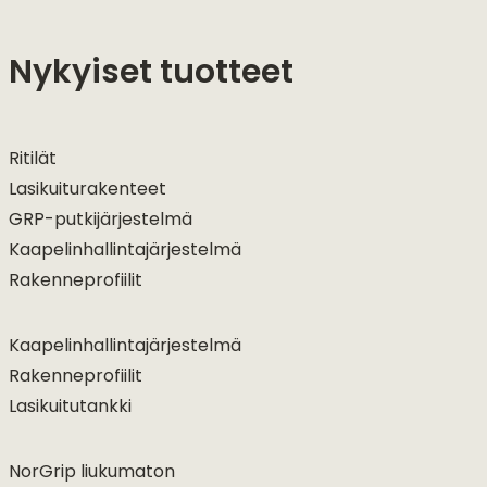
Nykyiset tuotteet
Ritilät
Lasikuiturakenteet
GRP-putkijärjestelmä
Kaapelinhallintajärjestelmä
Rakenneprofiilit
Kaapelinhallintajärjestelmä
Rakenneprofiilit
Lasikuitutankki
NorGrip liukumaton