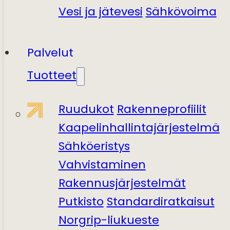
Vesi ja jätevesi
Sähkövoima
Palvelut
Tuotteet
Ruudukot
Rakenneprofiilit
Kaapelinhallintajärjestelmä
Sähköeristys
Vahvistaminen
Rakennusjärjestelmät
Putkisto
Standardiratkaisut
Norgrip-liukueste