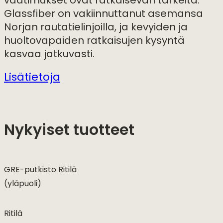
vaatimukset ovat ratkaisevan tärkeitä.
Glassfiber on vakiinnuttanut asemansa
Norjan rautatielinjoilla, ja kevyiden ja
huoltovapaiden ratkaisujen kysyntä
kasvaa jatkuvasti.
Lisätietoja
Nykyiset tuotteet
GRE-putkisto Ritilä
(yläpuoli)
Ritilä