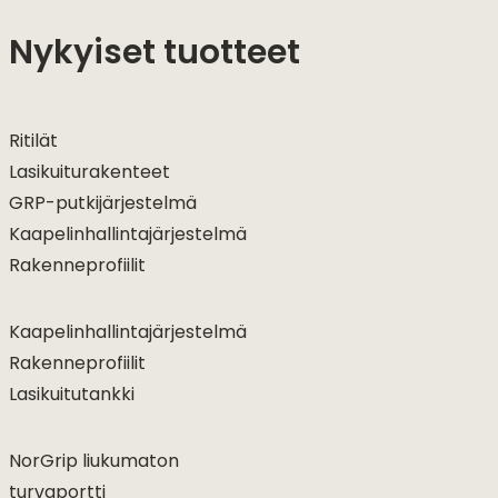
Nykyiset tuotteet
Ritilät
Lasikuiturakenteet
GRP-putkijärjestelmä
Kaapelinhallintajärjestelmä
Rakenneprofiilit
Kaapelinhallintajärjestelmä
Rakenneprofiilit
Lasikuitutankki
NorGrip liukumaton
turvaportti