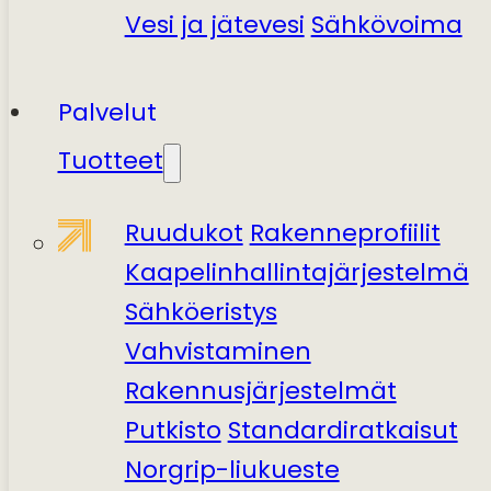
Vesi ja jätevesi
Sähkövoima
Palvelut
Tuotteet
Ruudukot
Rakenneprofiilit
Kaapelinhallintajärjestelmä
Sähköeristys
Vahvistaminen
Rakennusjärjestelmät
Putkisto
Standardiratkaisut
Norgrip-liukueste