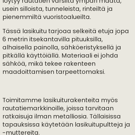
löytyy rautatien varsilta ympäri maata,
usein silloista, tunneleista, rinteiltä ja
pienemmiltä vuoristoalueilta.
Tässä lasikuitu tarjoaa selkeitä etuja jopa
6 metrin itsekantavilla pituuksilla,
alhaisella painolla, sähköeristyksellä ja
pitkällä käyttöiällä. Materiaali ei johda
sähköä, mikä tekee rakenteen
maadoittamisen tarpeettomaksi.
Toimitamme lasikuiturakenteita myös
rautatiemarkkinoille, joissa tarvitaan
ratkaisuja ilman metalliosia. Tällaisissa
tapauksissa käytetään lasikuitupultteja ja
-muttereita.