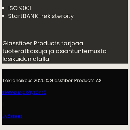
ISO 9001
StartBANK-rekisteröity
Glassfiber Products tarjoaa
tuoteratkaisuja ja asiantuntemusta
lasikuidun alalla.
Tekijänoikeus 2026 ©Glassfiber Products AS
Tietosuojakäytäntö
|
Evästeet