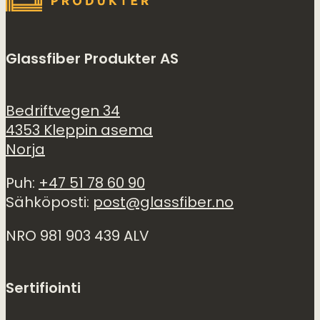
Glassfiber Produkter AS
Bedriftvegen 34
4353 Kleppin asema
Norja
Puh:
+47 51 78 60 90
Sähköposti:
post@glassfiber.no
NRO 981 903 439 ALV
Sertifiointi