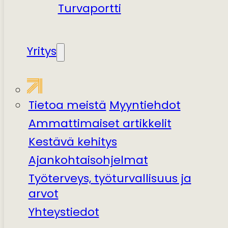
Turvaportti
Yritys
Tietoa meistä
Myyntiehdot
Ammattimaiset artikkelit
Kestävä kehitys
Ajankohtaisohjelmat
Työterveys, työturvallisuus ja
arvot
Yhteystiedot