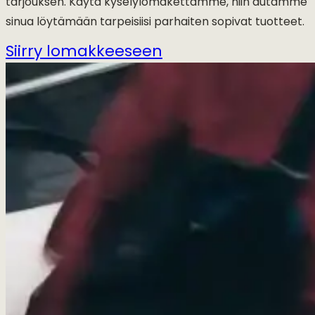
tarjouksen. Käytä kyselylomakettamme, niin autamme
sinua löytämään tarpeisiisi parhaiten sopivat tuotteet.
Siirry lomakkeeseen