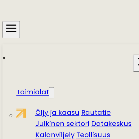
Toimialat
Öljy ja kaasu
Rautatie
Julkinen sektori
Datakeskus
Kalanviljely
Teollisuus