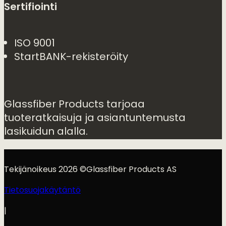
Sertifiointi
ISO 9001
StartBANK-rekisteröity
Glassfiber Products tarjoaa
tuoteratkaisuja ja asiantuntemusta
lasikuidun alalla.
Tekijänoikeus 2026 ©Glassfiber Products AS
Tietosuojakäytäntö
|