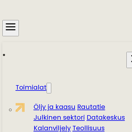
Toimialat
Öljy ja kaasu
Rautatie
Julkinen sektori
Datakeskus
Kalanviljely
Teollisuus