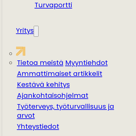
Turvaportti
Yritys
Tietoa meistä
Myyntiehdot
Ammattimaiset artikkelit
Kestävä kehitys
Ajankohtaisohjelmat
Työterveys, työturvallisuus ja
arvot
Yhteystiedot