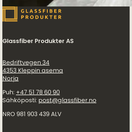
Glassfiber Produkter AS
Bedriftvegen 34
4353 Kleppin asema
Norja
Puh:
+47 51 78 60 90
Sähköposti:
post@glassfiber.no
NRO 981 903 439 ALV