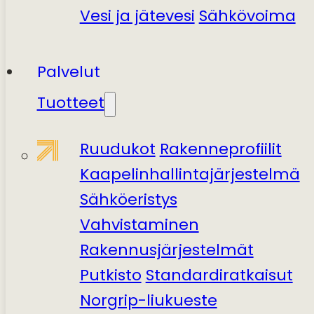
Vesi ja jätevesi
Sähkövoima
Palvelut
Tuotteet
Ruudukot
Rakenneprofiilit
Kaapelinhallintajärjestelmä
Sähköeristys
Vahvistaminen
Rakennusjärjestelmät
Putkisto
Standardiratkaisut
Norgrip-liukueste