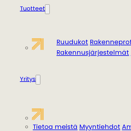
Tuotteet
Ruudukot
Rakenneprofi
Rakennusjärjestelmät
Yritys
Tietoa meistä
Myyntiehdot
Am