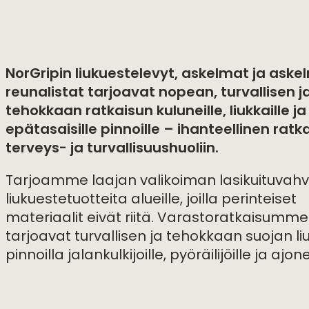
NorGripin liukuestelevyt, askelmat ja aske
reunalistat tarjoavat nopean, turvallisen j
tehokkaan ratkaisun kuluneille, liukkaille ja
epätasaisille pinnoille – ihanteellinen ratk
terveys- ja turvallisuushuoliin.
Tarjoamme laajan valikoiman lasikuituvahvi
liukuestetuotteita alueille, joilla perinteiset
materiaalit eivät riitä. Varastoratkaisumme
tarjoavat turvallisen ja tehokkaan suojan liu
pinnoilla jalankulkijoille, pyöräilijöille ja ajon