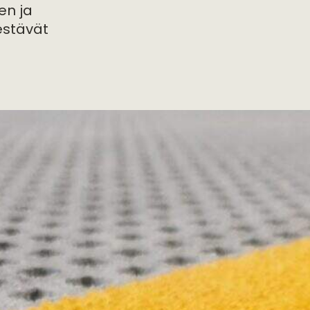
en ja
estävät