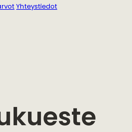
arvot
Yhteystiedot
iukueste