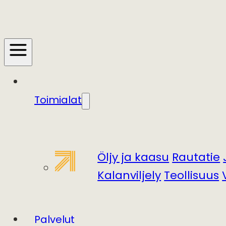
Toimialat
Öljy ja kaasu
Rautatie
Kalanviljely
Teollisuus
Palvelut