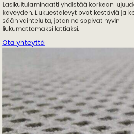
Lasikuitulaminaatti yhdistää korkean lujuud
keveyden. Liukuestelevyt ovat kestäviä ja k
sään vaihteluita, joten ne sopivat hyvin
liukumattomaksi lattiaksi.
Ota yhteyttä