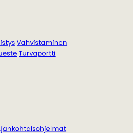
istys
Vahvistaminen
ueste
Turvaportti
Ajankohtaisohjelmat