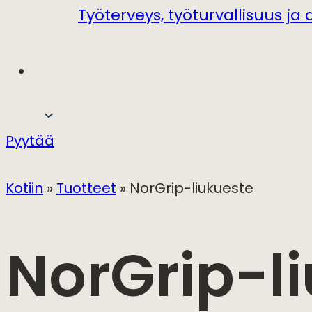
Työterveys, työturvallisuus ja 
Pyytää
Kotiin
»
Tuotteet
»
NorGrip-liukueste
NorGrip-l