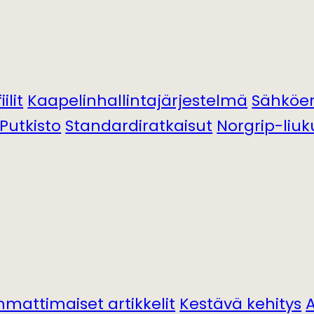
ilit
Kaapelinhallintajärjestelmä
Sähköer
Putkisto
Standardiratkaisut
Norgrip-liuk
mattimaiset artikkelit
Kestävä kehitys