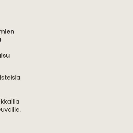
lmien
a
aisu
steisia
kkailla
euvoille.