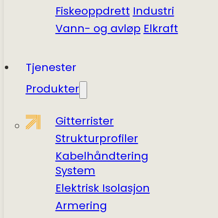
Fiskeoppdrett
Industri
Vann- og avløp
Elkraft
Tjenester
Produkter
Gitterrister
Struktur­profiler
Kabel­håndtering
System
Elektrisk Isolasjon
Armering