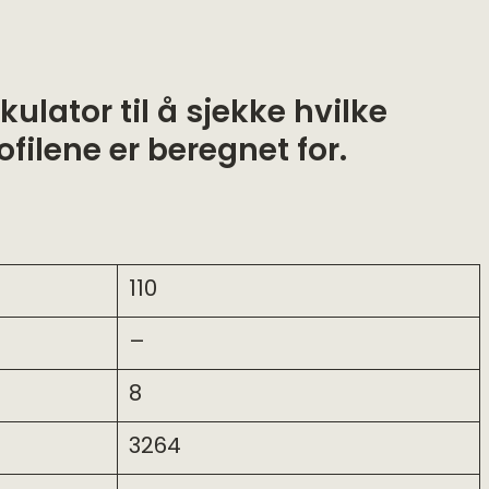
lkulator
til å sjekke hvilke
filene er beregnet for.
110
–
8
3264