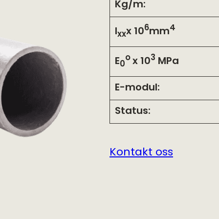
Kg/m:
6
4
I
x 10
mm
xx
o
3
E
x 10
MPa
0
E-modul:
Status:
Kontakt oss