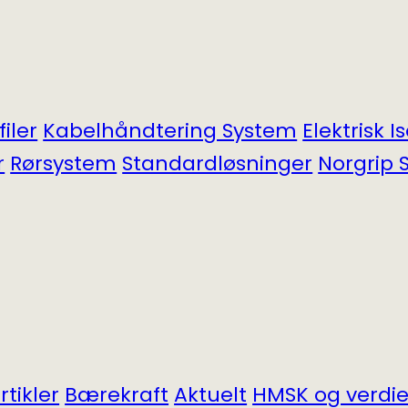
filer
Kabel­håndtering System
Elektrisk I
r
Rørsystem
Standardløsninger
Norgrip S
tikler
Bærekraft
Aktuelt
HMSK og verdie