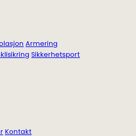
solasjon
Armering
klisikring
Sikkerhets­port
r
Kontakt