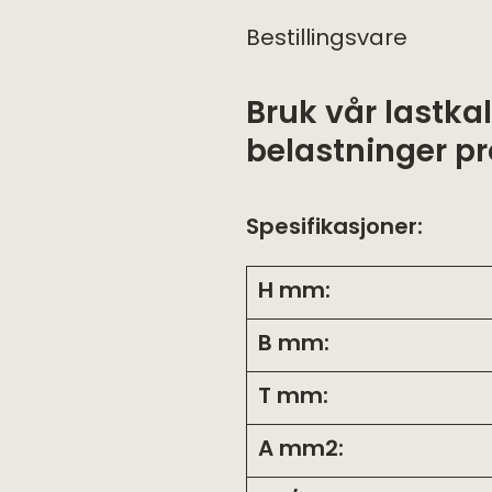
Bestillingsvare
Bruk vår
lastka
belastninger pro
Spesifikasjoner:
H mm:
B mm:
T mm:
A mm2: