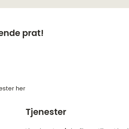
tende prat!
ester her
Tjenester