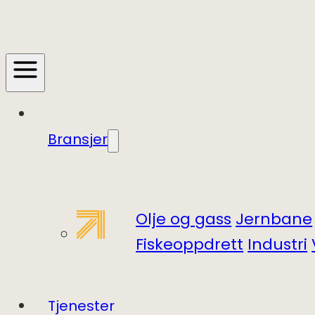
Bransjer
Olje og gass
Jernbane
Fiskeoppdrett
Industri
Tjenester