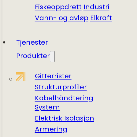
Fiskeoppdrett
Industri
Vann- og avløp
Elkraft
Tjenester
Produkter
Gitterrister
Struktur­profiler
Kabel­håndtering
System
Elektrisk Isolasjon
Armering