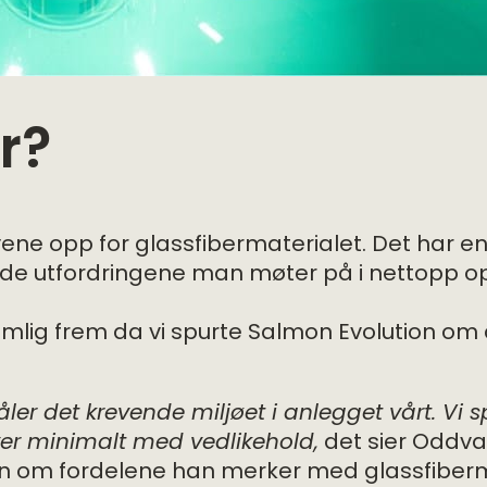
r?
yene opp for glassfibermaterialet. Det har e
 de utfordringene man møter på i nettopp o
mlig frem da vi spurte Salmon Evolution om 
tåler det krevende miljøet i anlegget vårt. Vi
ver minimalt med vedlikehold,
det sier Oddva
on om fordelene han merker med glassfiberm