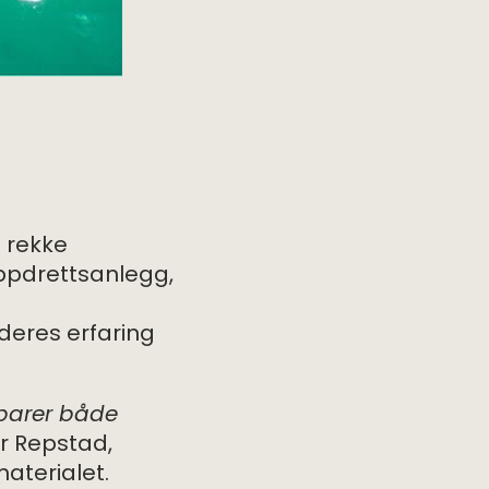
n rekke
ppdrettsanlegg,
deres erfaring
 sparer både
r Repstad,
aterialet.