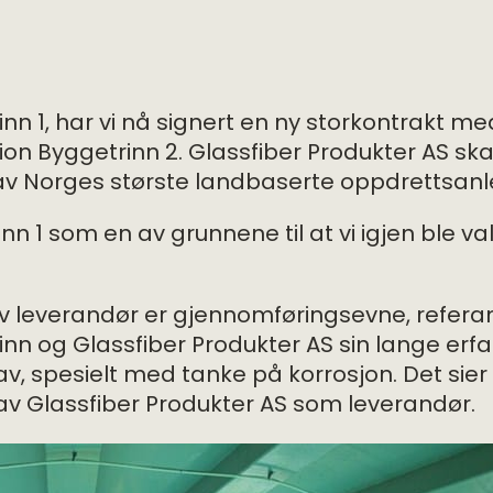
rinn 1, har vi nå signert en ny storkontrakt m
on Byggetrinn 2. Glassfiber Produkter AS skal
t av Norges største landbaserte oppdrettsan
nn 1 som en av grunnene til at vi igjen ble v
v leverandør er gjennomføringsevne, refera
inn og Glassfiber Produkter AS sin lange erfa
krav, spesielt med tanke på korrosjon. Det sie
 av Glassfiber Produkter AS som leverandør.