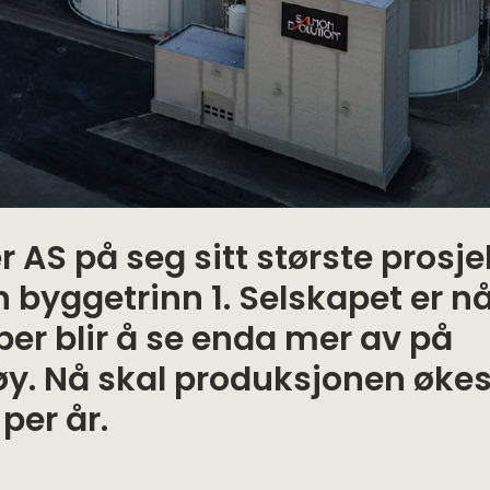
r AS på seg sitt største prosje
 byggetrinn 1. Selskapet er nå
ber blir å se enda mer av på
y. Nå skal produksjonen økes 
per år.