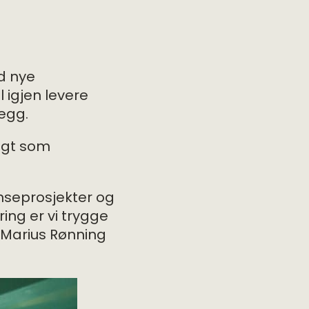
ed nye
 igjen levere
legg.
algt som
nseprosjekter og
ring er vi trygge
r Marius Rønning