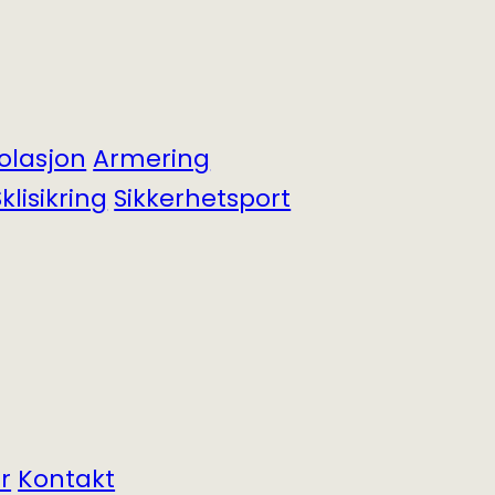
solasjon
Armering
klisikring
Sikkerhets­port
r
Kontakt