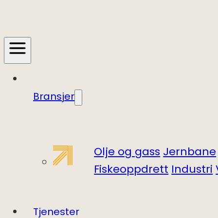
Bransjer
Olje og gass
Jernbane
Fiskeoppdrett
Industri
Tjenester