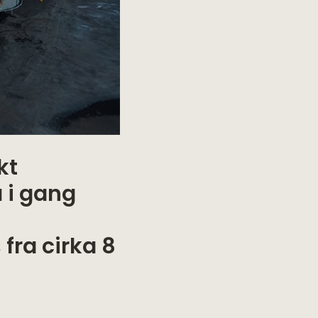
kt
 i gang
fra cirka 8