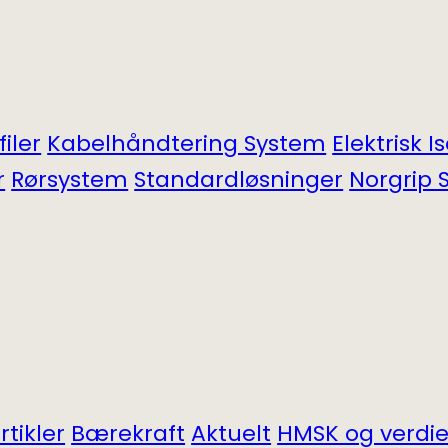
filer
Kabel­håndtering System
Elektrisk I
r
Rørsystem
Standardløsninger
Norgrip S
tikler
Bærekraft
Aktuelt
HMSK og verdie